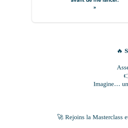
avant de me lancer.
»
🔥
S
Asse

Imagine… une
🚀 Rejoins la Masterclass e