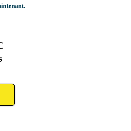
intenant
.
C
s