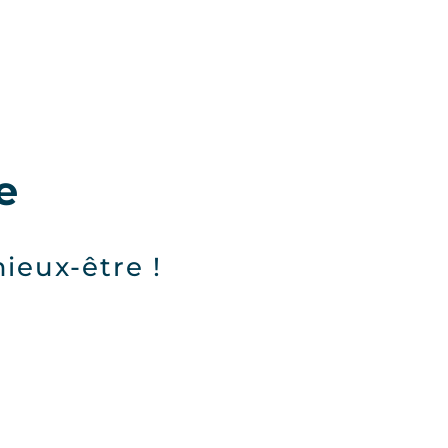
e
ieux-être !