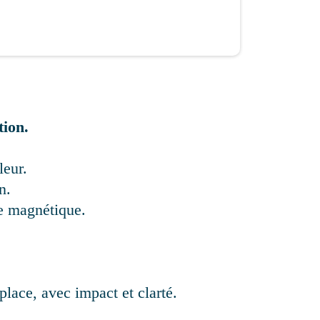
ion.
leur.
n.
e magnétique.
place, avec impact et clarté.