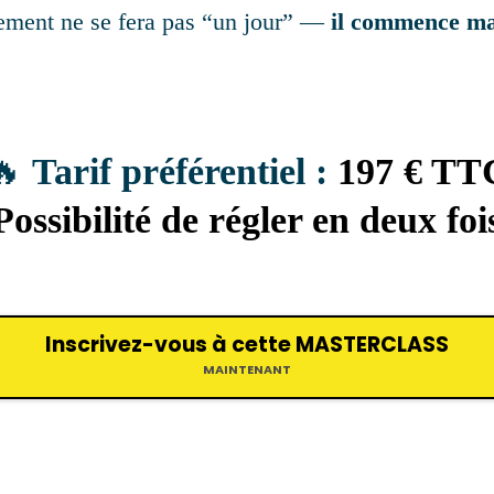
ement ne se fera pas “un jour” —
il commence ma
🔥
Tarif préférentiel :
197 € TT
Possibilité de régler en deux foi
Inscrivez-vous à cette MASTERCLASS
MAINTENANT